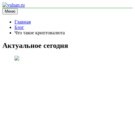
Перейти
к
Меню
yulsan.ru
блог про криптовалюту
содержимому
Главная
Блог
Что такое криптовалюта
Актуальное сегодня