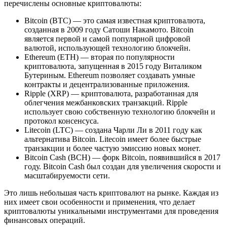
перечислены основные криптовалюты:
Bitcoin (BTC) — это самая известная криптовалюта,
созданная в 2009 году Сатоши Накамото. Bitcoin
является первой и самой популярной цифровой
валютой, использующей технологию блокчейн.
Ethereum (ETH) — вторая по популярности
криптовалюта, запущенная в 2015 году Виталиком
Бутериным. Ethereum позволяет создавать умные
контракты и децентрализованные приложения.
Ripple (XRP) — криптовалюта, разработанная для
облегчения межбанковских транзакций. Ripple
использует свою собственную технологию блокчейн и
протокол консенсуса.
Litecoin (LTC) — создана Чарли Ли в 2011 году как
альтернатива Bitcoin. Litecoin имеет более быстрые
транзакции и более частую эмиссию новых монет.
Bitcoin Cash (BCH) — форк Bitcoin, появившийся в 2017
году. Bitcoin Cash был создан для увеличения скорости и
масштабируемости сети.
Это лишь небольшая часть криптовалют на рынке. Каждая из
них имеет свои особенности и применения, что делает
криптовалюты уникальными инструментами для проведения
финансовых операций.