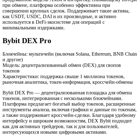
при обмене, платформа особенно эффективна при
совершении крупных сделок. Поддерживает такие активы,
как USDT, USDC, DAI и их производные, и активно
используется в DeFi-экосистеме для операций с
минимальными издержками.
Bybit DEX Pro
Блокчейны: мультичейн (включая Solana, Ethereum, BNB Chain
и другие)
Модель: децентрализованный обмен (DEX) для свопов
токенов
Характеристики: поддержка свыше 1 миллиона токенов,
рыночная аналитика, токен-информация, кроссчейн-обмены
Bybit DEX Pro — децентрализованная площадка для обмена
токенов, интегрированная с несколькими блокчейнами.
Платформа предлагает богатый выбор токенов, расширенные
инструменты анализа, включая графики и данные по токенам,
а также поддерживает кроссчейн-сделки. Благодаря удобному
интерфейсу и широким возможностям, DEX Bybit подходит
как для активных трейдеров, так и для пользователей,
интересующихся новыми цифровыми активами.