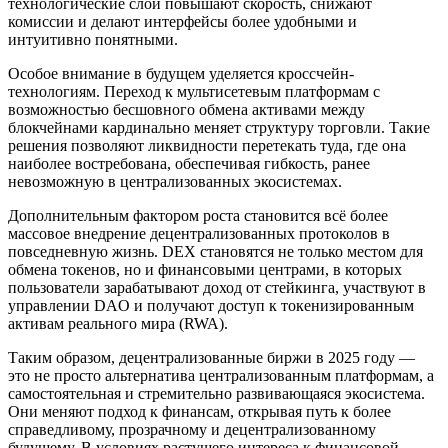
технологические слои повышают скорость, снижают
комиссии и делают интерфейсы более удобными и
интуитивно понятными.
Особое внимание в будущем уделяется кроссчейн-
технологиям. Переход к мультисетевым платформам с
возможностью бесшовного обмена активами между
блокчейнами кардинально меняет структуру торговли. Такие
решения позволяют ликвидности перетекать туда, где она
наиболее востребована, обеспечивая гибкость, ранее
невозможную в централизованных экосистемах.
Дополнительным фактором роста становится всё более
массовое внедрение децентрализованных протоколов в
повседневную жизнь. DEX становятся не только местом для
обмена токенов, но и финансовыми центрами, в которых
пользователи зарабатывают доход от стейкинга, участвуют в
управлении DAO и получают доступ к токенизированным
активам реального мира (RWA).
Таким образом, децентрализованные биржи в 2025 году —
это не просто альтернатива централизованным платформам, а
самостоятельная и стремительно развивающаяся экосистема.
Они меняют подход к финансам, открывая путь к более
справедливому, прозрачному и децентрализованному
будущему. В условиях растущего интереса к финансовой