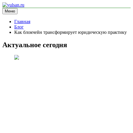
Перейти
к
Меню
yulsan.ru
блог про криптовалюту
содержимому
Главная
Блог
Как блокчейн трансформирует юридическую практику
Актуальное сегодня