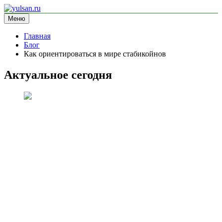
Перейти
к
Меню
yulsan.ru
блог про криптовалюту
содержимому
Главная
Блог
Как ориентироваться в мире стабикойнов
Актуальное сегодня