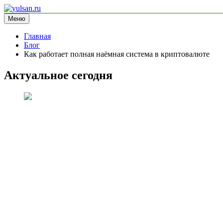
Перейти
к
Меню
yulsan.ru
блог про криптовалюту
содержимому
Главная
Блог
Как работает полная наёмная система в криптовалюте
Актуальное сегодня