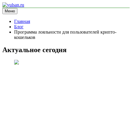
Перейти
к
Меню
yulsan.ru
блог про криптовалюту
содержимому
Главная
Блог
Программа лояльности для пользователей крипто-
кошельков
Актуальное сегодня