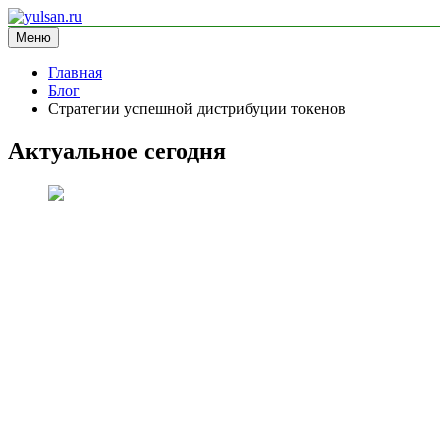
Перейти
к
Меню
yulsan.ru
блог про криптовалюту
содержимому
Главная
Блог
Стратегии успешной дистрибуции токенов
Актуальное сегодня