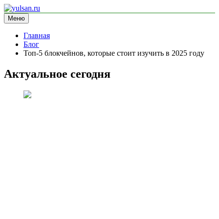
Перейти
к
Меню
yulsan.ru
блог про криптовалюту
содержимому
Главная
Блог
Топ-5 блокчейнов, которые стоит изучить в 2025 году
Актуальное сегодня