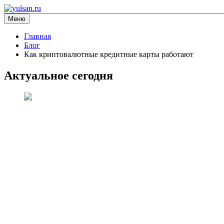
Перейти
к
Меню
yulsan.ru
блог про криптовалюту
содержимому
Главная
Блог
Как криптовалютные кредитные карты работают
Актуальное сегодня