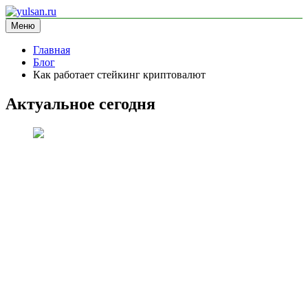
Перейти
к
Меню
yulsan.ru
блог про криптовалюту
содержимому
Главная
Блог
Как работает стейкинг криптовалют
Актуальное сегодня