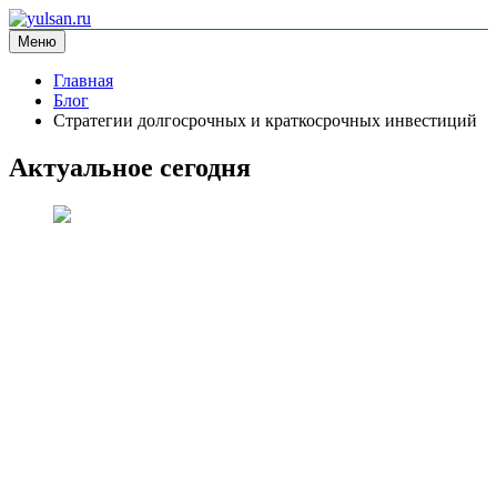
Перейти
к
Меню
yulsan.ru
блог про криптовалюту
содержимому
Главная
Блог
Стратегии долгосрочных и краткосрочных инвестиций
Актуальное сегодня